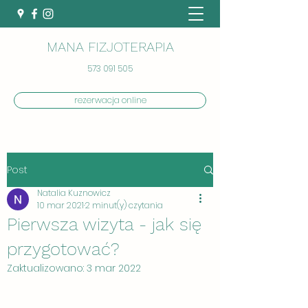
MANA FIZJOTERAPIA
573 091 505
rezerwacja online
Post
Natalia Kuznowicz
10 mar 2021
2 minut(y) czytania
Pierwsza wizyta - jak się
przygotować?
Zaktualizowano:
3 mar 2022