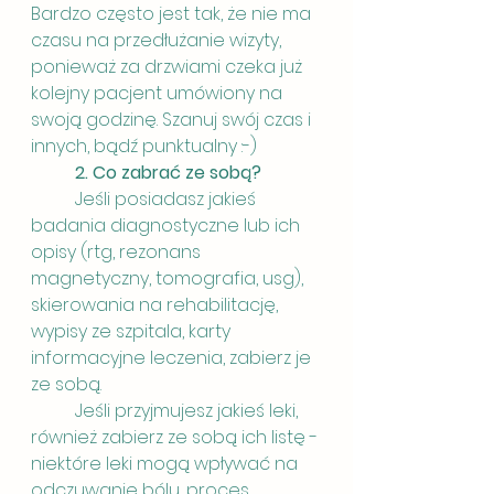
Bardzo często jest tak, że nie ma 
czasu na przedłużanie wizyty, 
ponieważ za drzwiami czeka już 
kolejny pacjent umówiony na 
swoją godzinę. Szanuj swój czas i 
innych, bądź punktualny :-)
2. Co zabrać ze sobą?
	Jeśli posiadasz jakieś 
badania diagnostyczne lub ich 
opisy (rtg, rezonans 
magnetyczny, tomografia, usg),  
skierowania na rehabilitację, 
wypisy ze szpitala, karty 
informacyjne leczenia, zabierz je 
ze sobą. 
	Jeśli przyjmujesz jakieś leki, 
również zabierz ze sobą ich listę - 
niektóre leki mogą wpływać na 
odczuwanie bólu, proces 