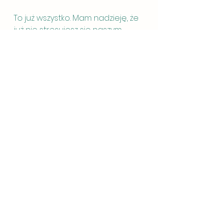
To już wszystko. Mam nadzieję, że 
już nie stresujesz się naszym 
pierwszym spotkaniem i z 
radością spotkamy się 
niebawem w gabinecie :-)
Zobacz wszystkie
Ostatnie posty